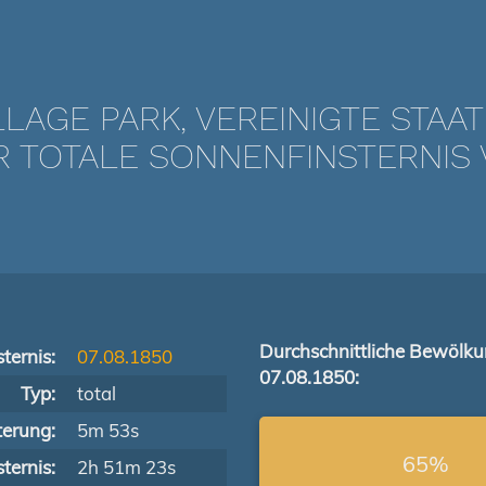
LLAGE PARK, VEREINIGTE STAA
TOTALE SONNENFINSTERNIS V
Durchschnittliche Bewölk
ternis:
07.08.1850
07.08.1850:
Typ:
total
terung:
5m 53s
65%
ternis:
2h 51m 23s