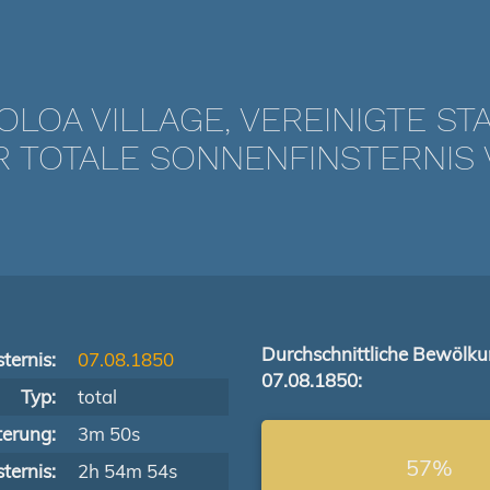
OLOA VILLAGE, VEREINIGTE ST
TOTALE SONNENFINSTERNIS V
Durchschnittliche Bewölk
ternis:
07.08.1850
07.08.1850:
Typ:
total
terung:
3m 50s
57%
ternis:
2h 54m 54s