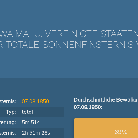
WAIMALU, VEREINIGTE STAATE
TOTALE SONNENFINSTERNIS V
Durchschnittliche Bewölk
ternis:
07.08.1850
07.08.1850:
Typ:
total
terung:
5m 51s
69%
ternis:
2h 51m 28s