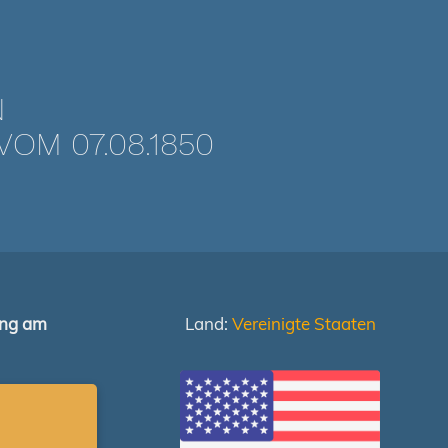
N
OM 07.08.1850
ung am
Land:
Vereinigte Staaten