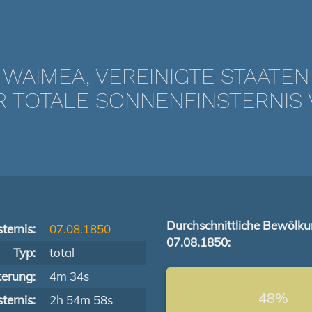
WAIMEA, VEREINIGTE STAATEN
TOTALE SONNENFINSTERNIS V
Durchschnittliche Bewölk
ternis:
07.08.1850
07.08.1850:
Typ:
total
terung:
4m 34s
48%
ternis:
2h 54m 58s