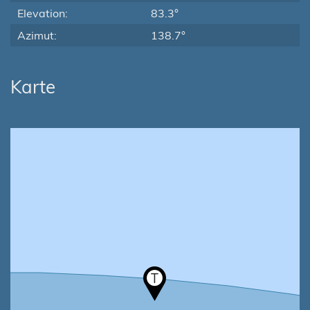
Elevation:
83.3°
Azimut:
138.7°
Karte