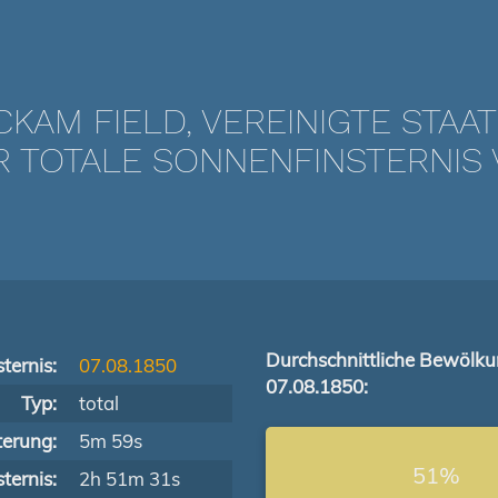
CKAM FIELD, VEREINIGTE STAA
TOTALE SONNENFINSTERNIS V
Durchschnittliche Bewölk
ternis:
07.08.1850
07.08.1850:
Typ:
total
terung:
5m 59s
51%
ternis:
2h 51m 31s