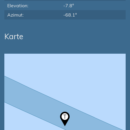
Elevation:
-7.8°
Azimut:
-68.1°
Karte