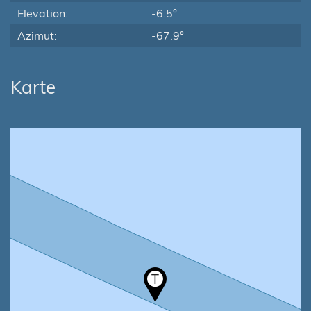
Elevation:
-6.5°
Azimut:
-67.9°
Karte