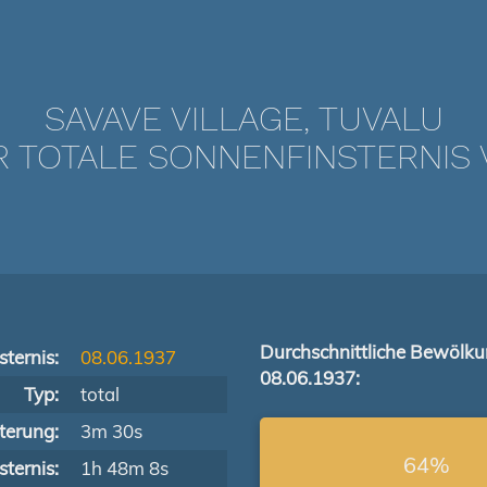
SAVAVE VILLAGE, TUVALU
TOTALE SONNENFINSTERNIS V
Durchschnittliche Bewölk
ternis:
08.06.1937
08.06.1937:
Typ:
total
terung:
3m 30s
64%
ternis:
1h 48m 8s