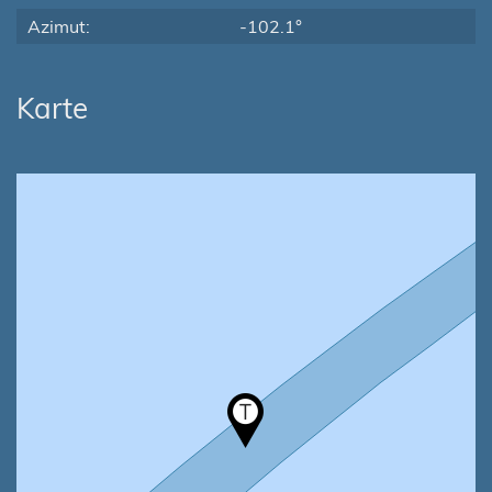
Azimut:
-102.1°
Karte