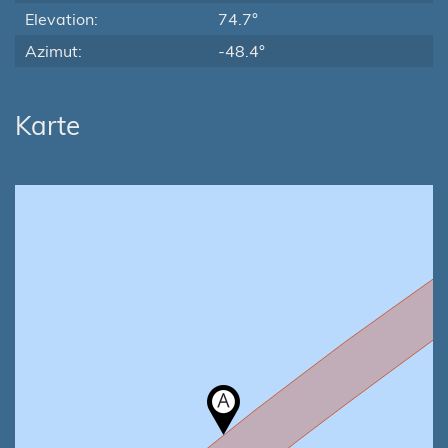
Elevation:
74.7°
Azimut:
-48.4°
Karte