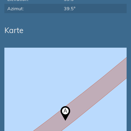
Azimut:
39.5°
Karte