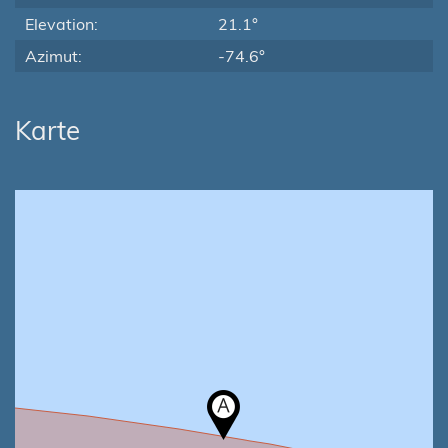
Elevation:
21.1°
Azimut:
-74.6°
Karte