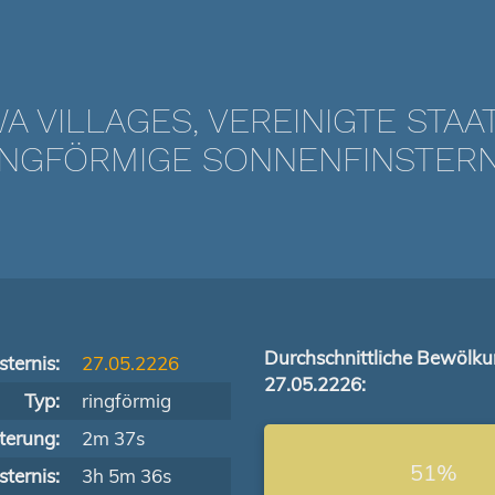
WA VILLAGES, VEREINIGTE STAA
NGFÖRMIGE SONNENFINSTERNIS
Durchschnittliche Bewölk
ternis:
27.05.2226
27.05.2226:
Typ:
ringförmig
terung:
2m 37s
51%
ternis:
3h 5m 36s