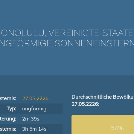
ONOLULU, VEREINIGTE STAAT
NGFÖRMIGE SONNENFINSTERNIS
Durchschnittliche Bewölk
ternis:
27.05.2226
27.05.2226:
Typ:
ringförmig
terung:
2m 39s
54%
ternis:
3h 5m 14s