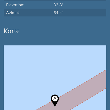
Elevation:
32.8°
Azimut:
54.4°
Karte