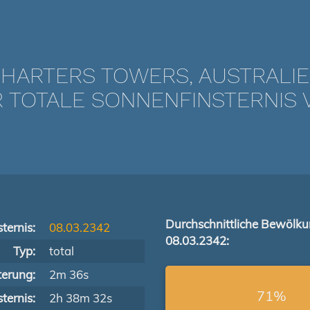
HARTERS TOWERS, AUSTRALI
TOTALE SONNENFINSTERNIS V
Durchschnittliche Bewölk
ternis:
08.03.2342
08.03.2342:
Typ:
total
terung:
2m 36s
71%
ternis:
2h 38m 32s