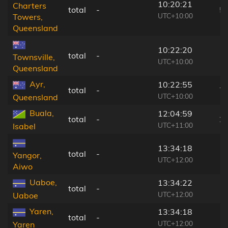
10:20:21
Charters
total
-
5
UTC+10:00
Towers,
Queensland
10:22:20
total
-
1
Townsville,
UTC+10:00
Queensland
Ayr,
10:22:55
total
-
7
UTC+10:00
Queensland
Buala,
12:04:59
total
-
2
UTC+11:00
Isabel
13:34:18
total
-
1
Yangor,
UTC+12:00
Aiwo
Uaboe,
13:34:22
total
-
1
UTC+12:00
Uaboe
Yaren,
13:34:18
total
-
1
UTC+12:00
Yaren