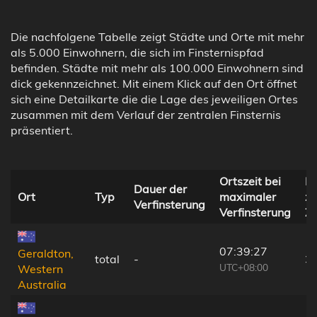
Die nachfolgene Tabelle zeigt Städte und Orte mit mehr
als 5.000 Einwohnern, die sich im Finsternispfad
befinden. Städte mit mehr als 100.000 Einwohnern sind
dick gekennzeichnet. Mit einem Klick auf den Ort öffnet
sich eine Detailkarte die die Lage des jeweiligen Ortes
zusammen mit dem Verlauf der zentralen Finsternis
präsentiert.
Ortszeit bei
En
Dauer der
Ort
Typ
maximaler
zu
Verfinsterung
Verfinsterung
Ze
07:39:27
Geraldton,
total
-
3
UTC+08:00
Western
Australia