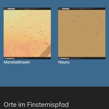
Marshallinseln
Nauru
Orte im Finsternispfad