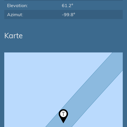
Elevation:
61.2°
Azimut:
-99.8°
Karte