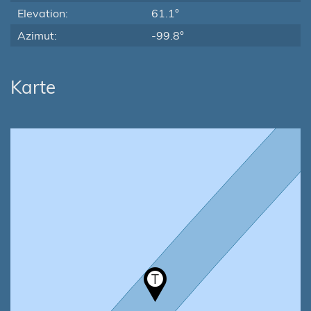
Elevation:
61.1°
Azimut:
-99.8°
Karte