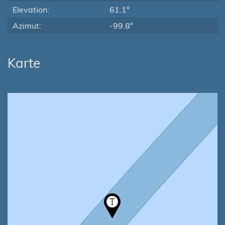
Elevation:
61.1°
Azimut:
-99.8°
Karte