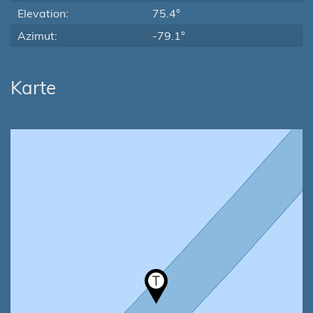
Elevation:
75.4°
Azimut:
-79.1°
Karte