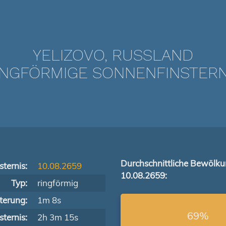
YELIZOVO, RUSSLAND
NGFÖRMIGE SONNENFINSTERNIS
Durchschnittliche Bewölk
ternis:
10.08.2659
10.08.2659:
Typ:
ringförmig
terung:
1m 8s
69%
ternis:
2h 3m 15s