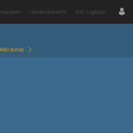
roszyklen
Länderübersicht
SoFi Logbuch
2660
(total)