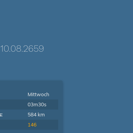
0.08.2659
Mittwoch
03m30s
s:
584 km
146