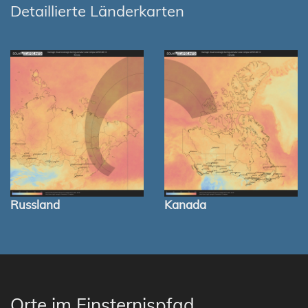
Detaillierte Länderkarten
Russland
Kanada
Orte im Finsternispfad