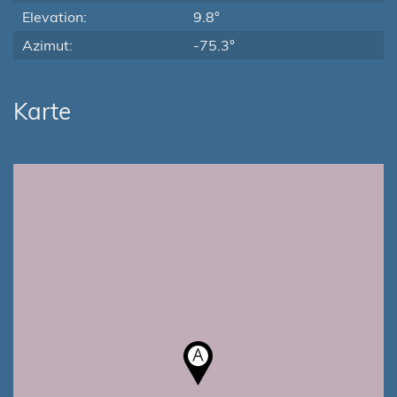
Elevation:
9.8°
Azimut:
-75.3°
Karte