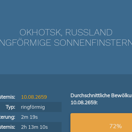
OKHOTSK, RUSSLAND
NGFÖRMIGE SONNENFINSTERNIS
Durchschnittliche Bewölk
ternis:
10.08.2659
10.08.2659:
Typ:
ringförmig
terung:
2m 19s
72%
ternis:
2h 13m 10s