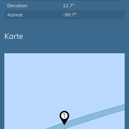
Elevation:
12.7°
Azimut:
-99.7°
Karte