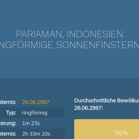
PARIAMAN, INDONESIEN
NGFÖRMIGE SONNENFINSTERNIS
Durchschnittliche Bewölk
ternis:
26.06.2997
26.06.2997:
Typ:
ringförmig
terung:
1m 23s
56%
ternis:
2h 33m 20s