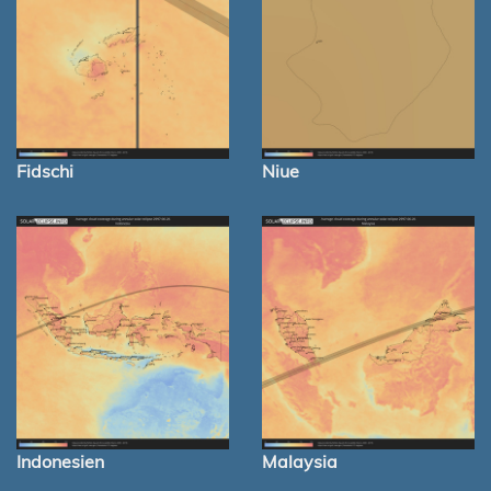
Fidschi
Niue
Indonesien
Malaysia