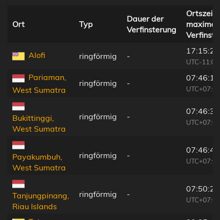
Ortszeit 
Dauer der
Ort
Typ
maximal
Verfinsterung
Verfinst
17:15:22
Alofi
ringförmig
-
UTC-11:00
Pariaman,
07:46:19
ringförmig
-
UTC+07:00
West Sumatra
07:46:33
ringförmig
-
Bukittinggi,
UTC+07:00
West Sumatra
07:46:46
ringförmig
-
Payakumbuh,
UTC+07:00
West Sumatra
07:50:29
ringförmig
-
Tanjungpinang,
UTC+07:00
Riau Islands