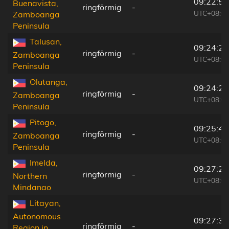
09:22:55
Buenavista,
ringförmig
-
UTC+08:00
Zamboanga
Peninsula
Talusan,
09:24:21
ringförmig
-
Zamboanga
UTC+08:00
Peninsula
Olutanga,
09:24:26
ringförmig
-
Zamboanga
UTC+08:00
Peninsula
Pitogo,
09:25:40
ringförmig
-
Zamboanga
UTC+08:00
Peninsula
Imelda,
09:27:24
ringförmig
-
Northern
UTC+08:00
Mindanao
Litayan,
Autonomous
09:27:36
ringförmig
-
Region in