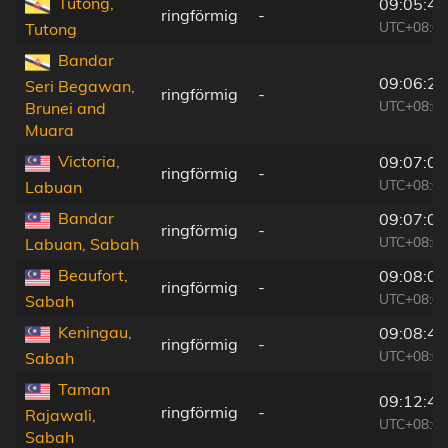
Tutong,
09:05:49
ringförmig
-
UTC+08:00
Tutong
Bandar
09:06:24
Seri Begawan,
ringförmig
-
UTC+08:00
Brunei and
Muara
Victoria,
09:07:02
ringförmig
-
UTC+08:00
Labuan
Bandar
09:07:05
ringförmig
-
UTC+08:00
Labuan, Sabah
Beaufort,
09:08:01
ringförmig
-
UTC+08:00
Sabah
Keningau,
09:08:49
ringförmig
-
UTC+08:00
Sabah
Taman
09:12:49
ringförmig
-
Rajawali,
UTC+08:00
Sabah