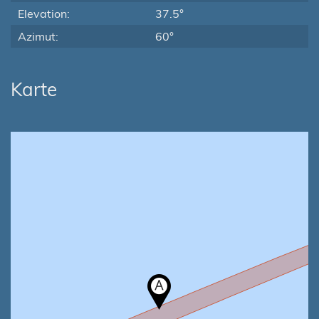
Elevation:
37.5°
Azimut:
60°
Karte