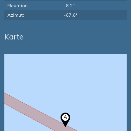
Elevation:
-6.2°
Azimut:
-67.6°
Karte