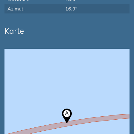
Azimut:
16.9°
Karte