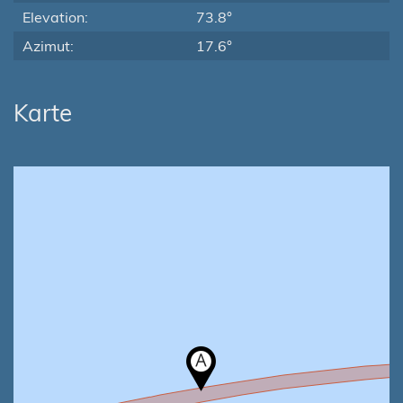
Elevation:
73.8°
Azimut:
17.6°
Karte