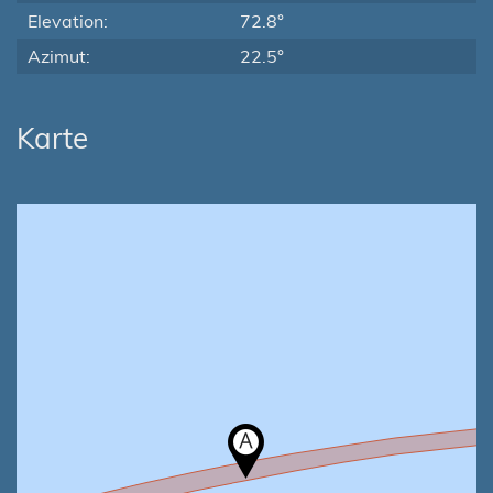
Elevation:
72.8°
Azimut:
22.5°
Karte