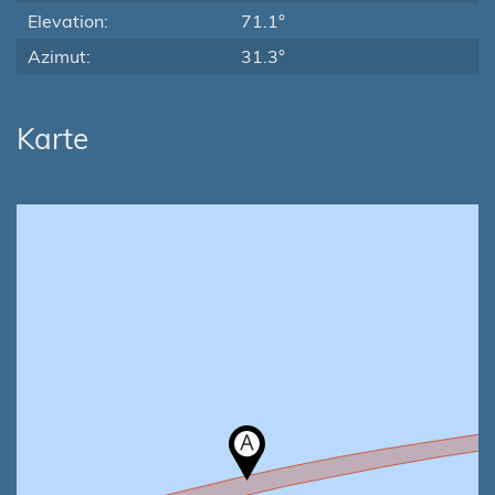
Elevation:
71.1°
Azimut:
31.3°
Karte