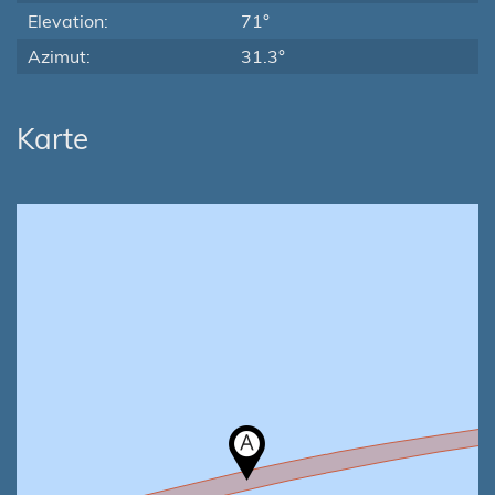
Elevation:
71°
Azimut:
31.3°
Karte