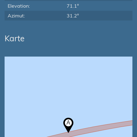
Elevation:
71.1°
Azimut:
31.2°
Karte