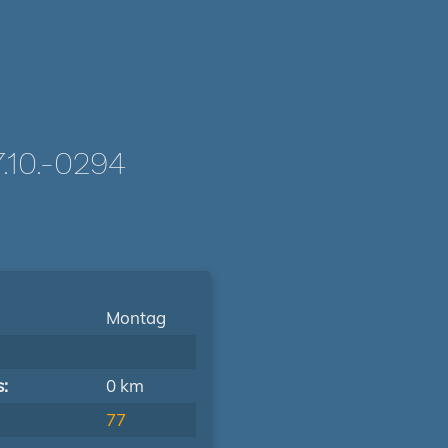
10.-0294
Montag
s:
0 km
77