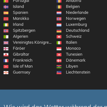
Portugal
Andorra
Island
Belgien
Spanien
Niederlande
Marokko
Norwegen
Irland
Luxemburg
Spitzbergen
Deutschland
Algerien
Schweiz
Vereinigtes Königreich
Italien
Färöer
Monaco
Gibraltar
Tunesien
Frankreich
Dänemark
Isle of Man
Libyen
Guernsey
Liechtenstein