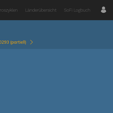
roszyklen
Länderübersicht
SoFi Logbuch
-0293
(partiell)