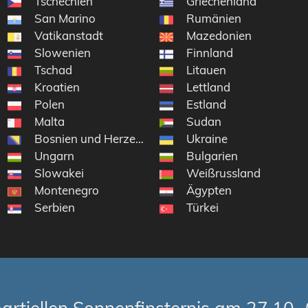
Tschechien
Griechenland
San Marino
Rumänien
Vatikanstadt
Mazedonien
Slowenien
Finnland
Tschad
Litauen
Kroatien
Lettland
Polen
Estland
Malta
Sudan
Bosnien und Herzegowina
Ukraine
Ungarn
Bulgarien
Slowakei
Weißrussland
Montenegro
Ägypten
Serbien
Türkei