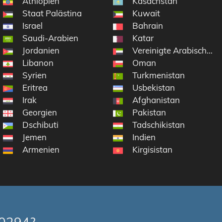
Äthiopien
Kasachstan
Staat Palästina
Kuwait
Israel
Bahrain
Saudi-Arabien
Katar
Jordanien
Vereinigte Arabische E
Libanon
Oman
Syrien
Turkmenistan
Eritrea
Usbekistan
Irak
Afghanistan
Georgien
Pakistan
Dschibuti
Tadschikistan
Jemen
Indien
Armenien
Kirgisistan