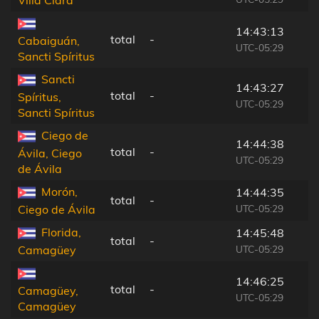
Villa Clara
14:43:13
total
-
Cabaiguán,
UTC-05:29
Sancti Spíritus
Sancti
14:43:27
total
-
Spíritus,
UTC-05:29
Sancti Spíritus
Ciego de
14:44:38
total
-
Ávila, Ciego
UTC-05:29
de Ávila
Morón,
14:44:35
total
-
UTC-05:29
Ciego de Ávila
Florida,
14:45:48
total
-
UTC-05:29
Camagüey
14:46:25
total
-
Camagüey,
UTC-05:29
Camagüey