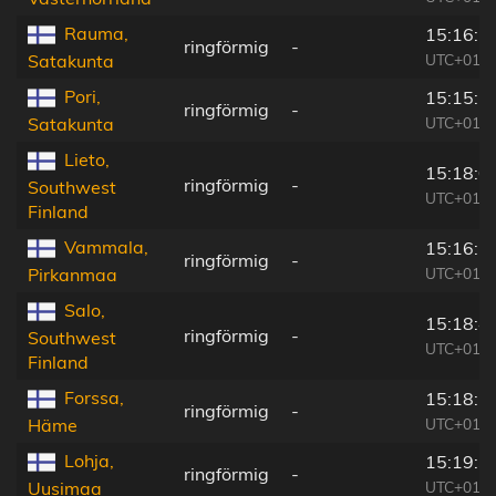
Rauma,
15:16:1
ringförmig
-
UTC+01:3
Satakunta
Pori,
15:15:5
ringförmig
-
UTC+01:3
Satakunta
Lieto,
15:18:0
ringförmig
-
Southwest
UTC+01:3
Finland
Vammala,
15:16:5
ringförmig
-
UTC+01:3
Pirkanmaa
Salo,
15:18:4
ringförmig
-
Southwest
UTC+01:3
Finland
Forssa,
15:18:1
ringförmig
-
UTC+01:3
Häme
Lohja,
15:19:3
ringförmig
-
UTC+01:3
Uusimaa