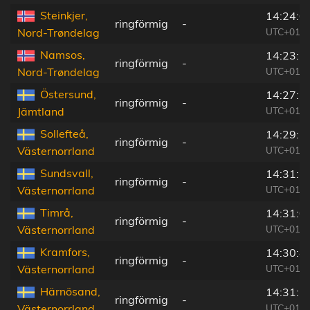
Steinkjer,
14:24:0
ringförmig
-
UTC+01:0
Nord-Trøndelag
Namsos,
14:23:2
ringförmig
-
UTC+01:0
Nord-Trøndelag
Östersund,
14:27:5
ringförmig
-
UTC+01:0
Jämtland
Sollefteå,
14:29:5
ringförmig
-
UTC+01:0
Västernorrland
Sundsvall,
14:31:1
ringförmig
-
UTC+01:0
Västernorrland
Timrå,
14:31:0
ringförmig
-
UTC+01:0
Västernorrland
Kramfors,
14:30:4
ringförmig
-
UTC+01:0
Västernorrland
Härnösand,
14:31:1
ringförmig
-
UTC+01:0
Västernorrland