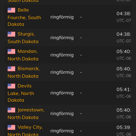
Belle
04:38:5
ringförmig
-
Fourche, South
UTC-07:0
Dakota
Sturgis,
04:38:3
ringförmig
-
UTC-07:0
South Dakota
Mandan,
05:40:4
ringförmig
-
UTC-06:0
North Dakota
Bismarck,
05:40:3
ringförmig
-
UTC-06:0
North Dakota
Devils
05:41:4
ringförmig
-
Lake, North
UTC-06:0
Dakota
Jamestown,
05:40:0
ringförmig
-
UTC-06:0
North Dakota
Valley City,
05:39:5
ringförmig
-
UTC-06:0
North Dakota