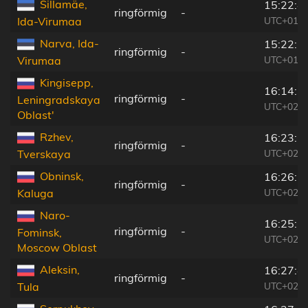
Sillamäe,
15:22:4
ringförmig
-
UTC+01:3
Ida-Virumaa
Narva, Ida-
15:22:5
ringförmig
-
UTC+01:3
Virumaa
Kingisepp,
16:14:3
ringförmig
-
Leningradskaya
UTC+02:3
Oblast'
Rzhev,
16:23:1
ringförmig
-
UTC+02:3
Tverskaya
Obninsk,
16:26:2
ringförmig
-
UTC+02:3
Kaluga
Naro-
16:25:5
ringförmig
-
Fominsk,
UTC+02:3
Moscow Oblast
Aleksin,
16:27:4
ringförmig
-
UTC+02:3
Tula