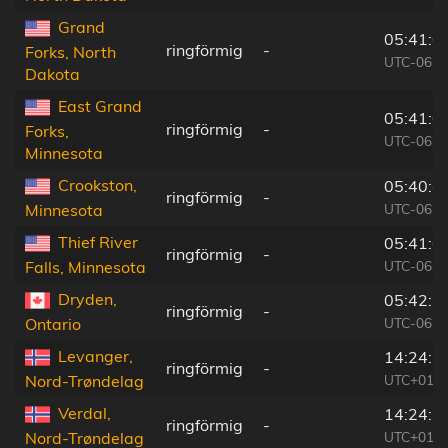
Grand
05:41:0
ringförmig
-
Forks, North
UTC-06:0
Dakota
East Grand
05:41:0
ringförmig
-
Forks,
UTC-06:0
Minnesota
Crookston,
05:40:4
ringförmig
-
UTC-06:0
Minnesota
Thief River
05:41:0
ringförmig
-
UTC-06:0
Falls, Minnesota
Dryden,
05:42:5
ringförmig
-
UTC-06:0
Ontario
Levanger,
14:24:1
ringförmig
-
UTC+01:0
Nord-Trøndelag
Verdal,
14:24:2
ringförmig
-
UTC+01:0
Nord-Trøndelag