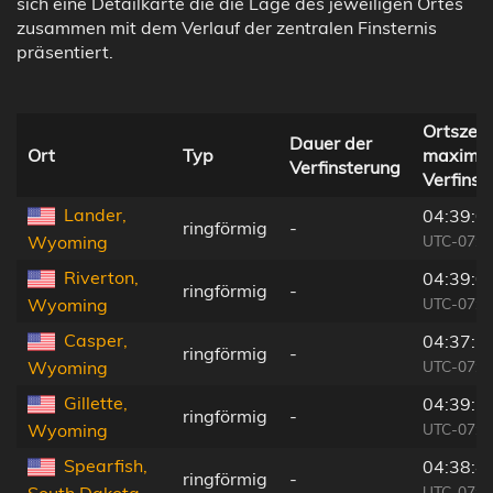
sich eine Detailkarte die die Lage des jeweiligen Ortes
zusammen mit dem Verlauf der zentralen Finsternis
präsentiert.
Ortszeit
Dauer der
Ort
Typ
maximal
Verfinsterung
Verfinst
Lander,
04:39:0
ringförmig
-
UTC-07:0
Wyoming
Riverton,
04:39:0
ringförmig
-
UTC-07:0
Wyoming
Casper,
04:37:5
ringförmig
-
UTC-07:0
Wyoming
Gillette,
04:39:1
ringförmig
-
UTC-07:0
Wyoming
Spearfish,
04:38:4
ringförmig
-
UTC-07:0
South Dakota