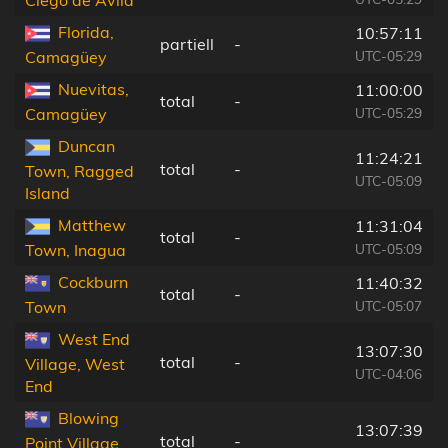
Ciego de Ávila
Florida,
10:57:11
partiell
-
UTC-05:29
Camagüey
Nuevitas,
11:00:00
total
-
UTC-05:29
Camagüey
Duncan
11:24:21
total
-
Town, Ragged
UTC-05:09
Island
Matthew
11:31:04
total
-
UTC-05:09
Town, Inagua
Cockburn
11:40:32
total
-
UTC-05:07
Town
West End
13:07:30
total
-
Village, West
UTC-04:06
End
Blowing
13:07:39
total
-
Point Village,