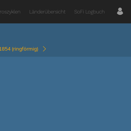
roszyklen
Länderübersicht
SoFi Logbuch
-1854
(ringförmig)