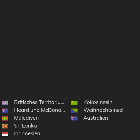
Britisches Territorium im Indischen Ozean
Kokosinseln
Heard und McDonaldinseln
Weihnachtsinsel
Malediven
Australien
Sri Lanka
Indonesien