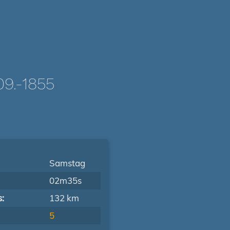
9.-1855
Samstag
02m35s
s:
132 km
5