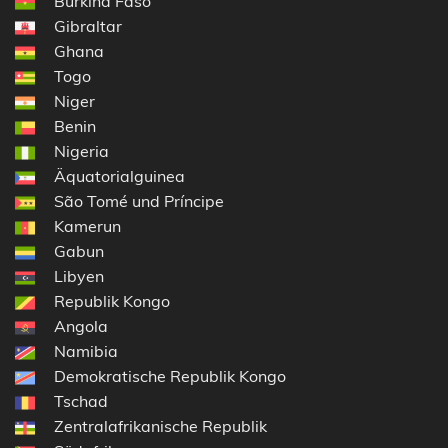
Burkina Faso
Gibraltar
Ghana
Togo
Niger
Benin
Nigeria
Äquatorialguinea
São Tomé und Príncipe
Kamerun
Gabun
Libyen
Republik Kongo
Angola
Namibia
Demokratische Republik Kongo
Tschad
Zentralafrikanische Republik