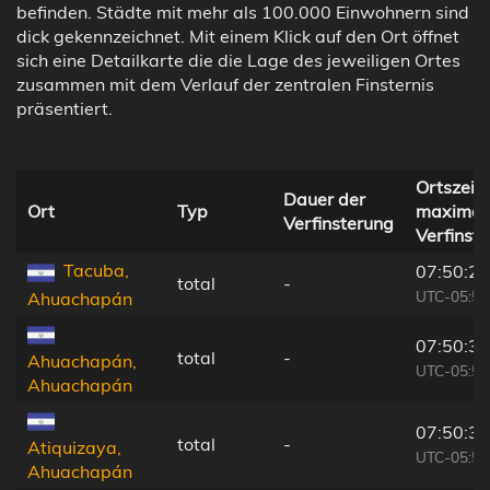
befinden. Städte mit mehr als 100.000 Einwohnern sind
dick gekennzeichnet. Mit einem Klick auf den Ort öffnet
sich eine Detailkarte die die Lage des jeweiligen Ortes
zusammen mit dem Verlauf der zentralen Finsternis
präsentiert.
Ortszeit 
Dauer der
Ort
Typ
maximal
Verfinsterung
Verfinst
Tacuba,
07:50:25
total
-
UTC-05:56
Ahuachapán
07:50:31
total
-
Ahuachapán,
UTC-05:56
Ahuachapán
07:50:39
total
-
Atiquizaya,
UTC-05:56
Ahuachapán