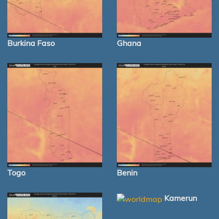
Burkina Faso
Ghana
Togo
Benin
Kamerun