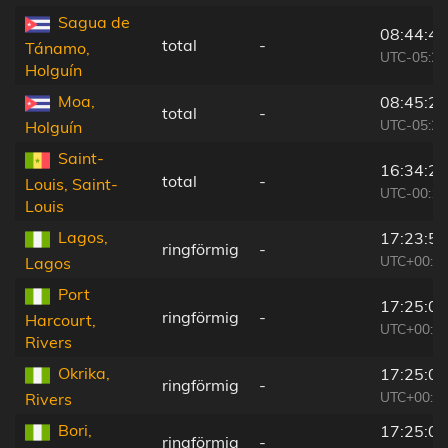
Sagua de
08:44:42
total
-
Tánamo,
UTC-05:29
Holguín
Moa,
08:45:20
total
-
UTC-05:29
Holguín
Saint-
16:34:20
total
-
Louis, Saint-
UTC-00:16
Louis
Lagos,
17:23:51
ringförmig
-
UTC+00:1
Lagos
Port
17:25:02
ringförmig
-
Harcourt,
UTC+00:1
Rivers
Okrika,
17:25:03
ringförmig
-
UTC+00:1
Rivers
Bori,
17:25:05
ringförmig
-