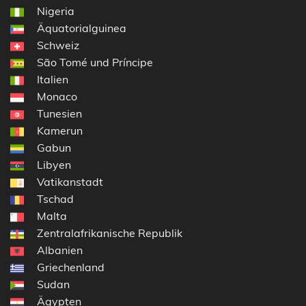
Nigeria
Äquatorialguinea
Schweiz
São Tomé und Príncipe
Italien
Monaco
Tunesien
Kamerun
Gabun
Libyen
Vatikanstadt
Tschad
Malta
Zentralafrikanische Republik
Albanien
Griechenland
Sudan
Ägypten