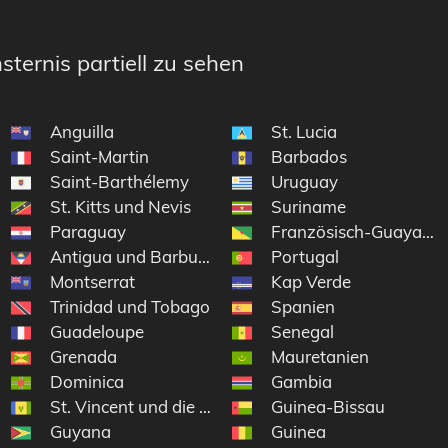
sternis partiell zu sehen
Anguilla
St. Lucia
Saint-Martin
Barbados
Saint-Barthélemy
Uruguay
St. Kitts und Nevis
Suriname
Paraguay
Französisch-Guayana
Antigua und Barbuda
Portugal
Montserrat
Kap Verde
ln
Trinidad und Tobago
Spanien
lik
Guadeloupe
Senegal
Grenada
Mauretanien
Dominica
Gambia
St. Vincent und die Grenadinen
Guinea-Bissau
rninseln
Guyana
Guinea