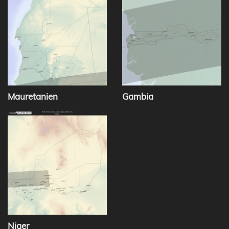
Mauretanien
Gambia
Niger