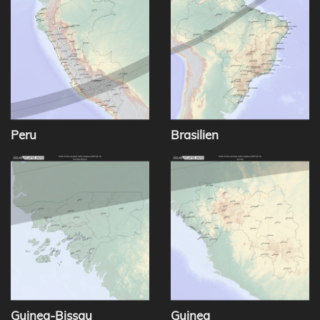
Peru
Brasilien
Guinea-Bissau
Guinea