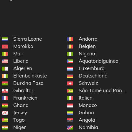
Sierra Leone
Andorra
Marokko
Belgien
Mali
Nigeria
Liberia
Äquatorialguinea
Algerien
Luxemburg
Elfenbeinküste
Deutschland
Burkina Faso
Schweiz
Gibraltar
São Tomé und Príncipe
Frankreich
Italien
Ghana
Monaco
Jersey
Gabun
Togo
Angola
Niger
Namibia