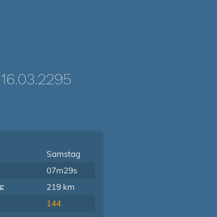
6.03.2295
Samstag
07m29s
s:
219 km
144