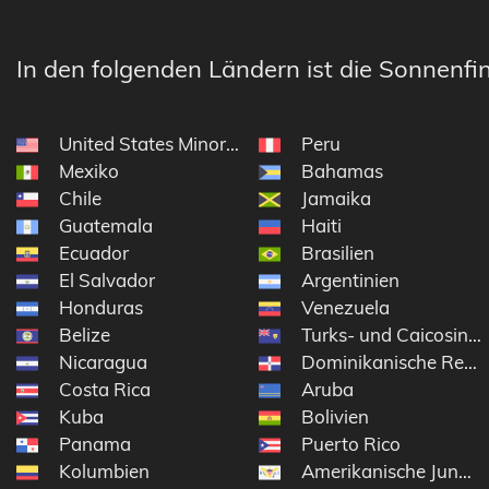
In den folgenden Ländern ist die Sonnenfin
United States Minor Outlying Islands
Peru
Mexiko
Bahamas
Chile
Jamaika
Guatemala
Haiti
Ecuador
Brasilien
El Salvador
Argentinien
Honduras
Venezuela
Belize
Turks- und Caicosinse
Nicaragua
Dominikanische Repub
Costa Rica
Aruba
Kuba
Bolivien
Panama
Puerto Rico
Kolumbien
Amerikanische Jungfe