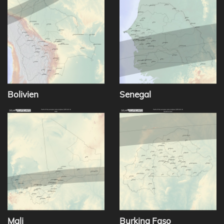
Bolivien
Senegal
Mali
Burkina Faso