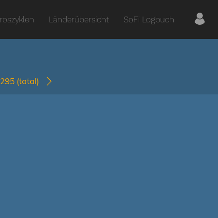
roszyklen
Länderübersicht
SoFi Logbuch
2295
(total)