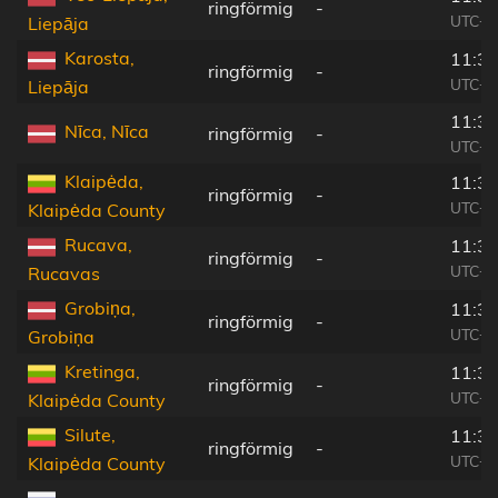
ringförmig
-
UTC+0
Liepāja
Karosta,
11:31
ringförmig
-
UTC+0
Liepāja
11:31
Nīca, Nīca
ringförmig
-
UTC+0
Klaipėda,
11:31
ringförmig
-
UTC+0
Klaipėda County
Rucava,
11:31
ringförmig
-
UTC+0
Rucavas
Grobiņa,
11:31
ringförmig
-
UTC+0
Grobiņa
Kretinga,
11:31
ringförmig
-
UTC+0
Klaipėda County
Silute,
11:32
ringförmig
-
UTC+0
Klaipėda County