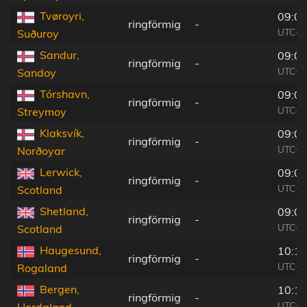
Tvøroyri,
09:04
ringförmig
-
UTC+0
Suðuroy
Sandur,
09:04
ringförmig
-
UTC+0
Sandoy
Tórshavn,
09:04
ringförmig
-
UTC+0
Streymoy
Klaksvík,
09:05
ringförmig
-
UTC+0
Norðoyar
Lerwick,
09:07
ringförmig
-
UTC+0
Scotland
Shetland,
09:07
ringförmig
-
UTC+0
Scotland
Haugesund,
10:13
ringförmig
-
UTC+0
Rogaland
Bergen,
10:13
ringförmig
-
UTC+0
Hordaland