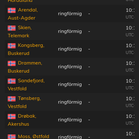
Arendal,
10:16
ringförmig
-
UTC+0
Aust-Agder
Skien,
10:17
ringförmig
-
UTC+0
Telemark
Kongsberg,
10:17
ringförmig
-
UTC+0
Buskerud
Drammen,
10:18
ringförmig
-
UTC+0
Buskerud
Sandefjord,
10:18
ringförmig
-
UTC+0
Vestfold
Tønsberg,
10:18
ringförmig
-
UTC+0
Vestfold
Drøbak,
10:18
ringförmig
-
UTC+0
Akershus
10:18
Moss, Østfold
ringförmig
-