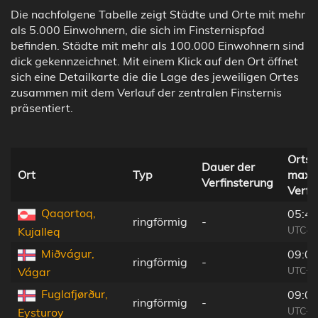
Die nachfolgene Tabelle zeigt Städte und Orte mit mehr
als 5.000 Einwohnern, die sich im Finsternispfad
befinden. Städte mit mehr als 100.000 Einwohnern sind
dick gekennzeichnet. Mit einem Klick auf den Ort öffnet
sich eine Detailkarte die die Lage des jeweiligen Ortes
zusammen mit dem Verlauf der zentralen Finsternis
präsentiert.
Ortsz
Dauer der
Ort
Typ
maxi
Verfinsterung
Verfi
Qaqortoq,
05:49
ringförmig
-
UTC-0
Kujalleq
Miðvágur,
09:04
ringförmig
-
UTC+0
Vágar
Fuglafjørður,
09:05
ringförmig
-
UTC+0
Eysturoy