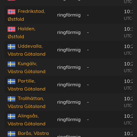
UTC+0
Fredrikstad,
10:19
ringförmig
-
UTC+0
Østfold
Halden,
10:19
ringförmig
-
UTC+0
Østfold
Uddevalla,
10:20
ringförmig
-
UTC+0
Västra Götaland
Kungälv,
10:20
ringförmig
-
UTC+0
Västra Götaland
Partille,
10:20
ringförmig
-
UTC+0
Västra Götaland
Trollhättan,
10:20
ringförmig
-
UTC+0
Västra Götaland
Alingsås,
10:20
ringförmig
-
UTC+0
Västra Götaland
Borås, Västra
10:21
ringförmig
-