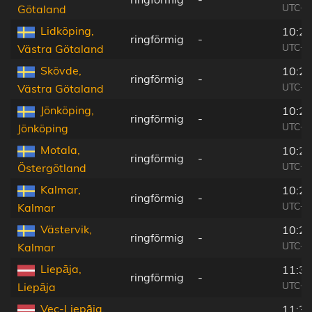
UTC+0
Götaland
Lidköping,
10:21
ringförmig
-
UTC+0
Västra Götaland
Skövde,
10:22
ringförmig
-
UTC+0
Västra Götaland
Jönköping,
10:22
ringförmig
-
UTC+0
Jönköping
Motala,
10:23
ringförmig
-
UTC+0
Östergötland
Kalmar,
10:25
ringförmig
-
UTC+0
Kalmar
Västervik,
10:25
ringförmig
-
UTC+0
Kalmar
Liepāja,
11:31
ringförmig
-
UTC+0
Liepāja
Vec-Liepāja,
11:31