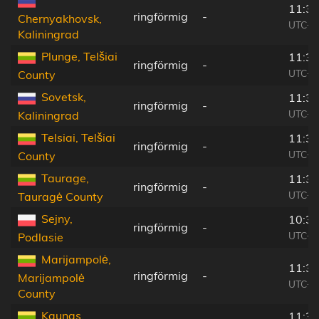
11:33
ringförmig
-
Chernyakhovsk,
UTC+0
Kaliningrad
Plunge, Telšiai
11:32
ringförmig
-
UTC+0
County
Sovetsk,
11:32
ringförmig
-
UTC+0
Kaliningrad
Telsiai, Telšiai
11:32
ringförmig
-
UTC+0
County
Taurage,
11:33
ringförmig
-
UTC+0
Tauragė County
Sejny,
10:35
ringförmig
-
UTC+0
Podlasie
Marijampolė,
11:35
ringförmig
-
Marijampolė
UTC+0
County
Kaunas,
11:35