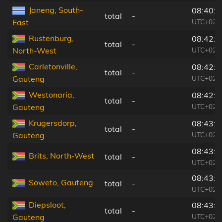
Janeng, South-
08:40:3
total
-
UTC+02:
East
Rustenburg,
08:42:3
total
-
UTC+02:
North-West
Carletonville,
08:42:3
total
-
UTC+02:
Gauteng
Westonaria,
08:42:5
total
-
UTC+02:
Gauteng
Krugersdorp,
08:43:0
total
-
UTC+02:
Gauteng
08:43:1
Brits, North-West
total
-
UTC+02:
08:43:1
Soweto, Gauteng
total
-
UTC+02:
Diepsloot,
08:43:2
total
-
UTC+02:
Gauteng