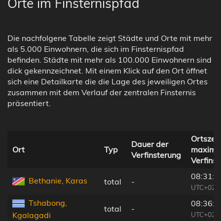
Orte im Finsternispfad
Die nachfolgene Tabelle zeigt Städte und Orte mit mehr
als 5.000 Einwohnern, die sich im Finsternispfad
befinden. Städte mit mehr als 100.000 Einwohnern sind
dick gekennzeichnet. Mit einem Klick auf den Ort öffnet
sich eine Detailkarte die die Lage des jeweiligen Ortes
zusammen mit dem Verlauf der zentralen Finsternis
präsentiert.
Ortszeit
Dauer der
Ort
Typ
maxima
Verfinsterung
Verfins
08:31:5
Bethanie, Karas
total
-
UTC+02:
Tshabong,
08:36:5
total
-
UTC+02:
Kgalagadi