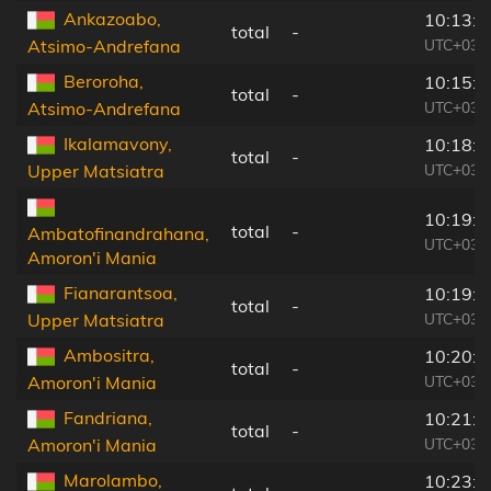
Ankazoabo,
10:13:1
total
-
UTC+03:
Atsimo-Andrefana
Beroroha,
10:15:0
total
-
UTC+03:
Atsimo-Andrefana
Ikalamavony,
10:18:3
total
-
UTC+03:
Upper Matsiatra
10:19:4
total
-
Ambatofinandrahana,
UTC+03:
Amoron'i Mania
Fianarantsoa,
10:19:1
total
-
UTC+03:
Upper Matsiatra
Ambositra,
10:20:4
total
-
UTC+03:
Amoron'i Mania
Fandriana,
10:21:2
total
-
UTC+03:
Amoron'i Mania
Marolambo,
10:23:0