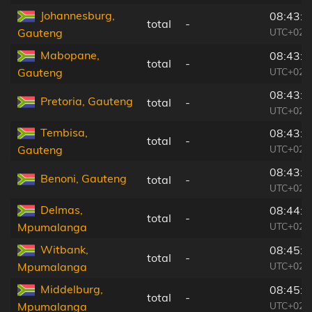
Johannesburg,
08:43:2
total
-
UTC+02:
Gauteng
Mabopane,
08:43:4
total
-
UTC+02:
Gauteng
08:43:4
Pretoria, Gauteng
total
-
UTC+02:
Tembisa,
08:43:4
total
-
UTC+02:
Gauteng
08:43:4
Benoni, Gauteng
total
-
UTC+02:
Delmas,
08:44:1
total
-
UTC+02:
Mpumalanga
Witbank,
08:45:0
total
-
UTC+02:
Mpumalanga
Middelburg,
08:45:2
total
-
UTC+02:
Mpumalanga