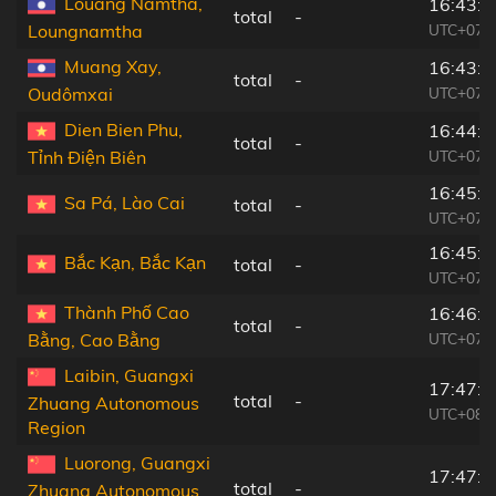
Louang Namtha,
16:43:4
total
-
UTC+07:
Loungnamtha
Muang Xay,
16:43:4
total
-
UTC+07:
Oudômxai
Dien Bien Phu,
16:44:3
total
-
UTC+07:
Tỉnh Ðiện Biên
16:45:1
Sa Pá, Lào Cai
total
-
UTC+07:
16:45:5
Bắc Kạn, Bắc Kạn
total
-
UTC+07:
Thành Phố Cao
16:46:1
total
-
UTC+07:
Bằng, Cao Bằng
Laibin, Guangxi
17:47:2
total
-
Zhuang Autonomous
UTC+08:
Region
Luorong, Guangxi
17:47:4
total
-
Zhuang Autonomous