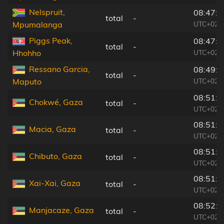
Nelspruit,
08:47:4
total
-
UTC+02:
Mpumalanga
Piggs Peak,
08:47:5
total
-
UTC+02:
Hhohho
Ressano Garcia,
08:49:1
total
-
UTC+02:
Maputo
08:51:0
Chokwé, Gaza
total
-
UTC+02:
08:51:0
Macia, Gaza
total
-
UTC+02:
08:51:5
Chibuto, Gaza
total
-
UTC+02:
08:51:5
Xai-Xai, Gaza
total
-
UTC+02:
08:52:2
Manjacaze, Gaza
total
-
UTC+02: