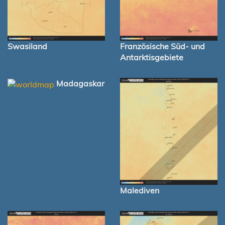
Swasiland
Französische Süd- und
Antarktisgebiete
Madagaskar
Malediven