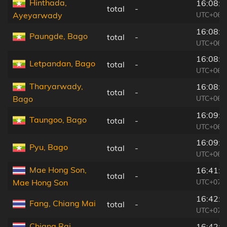
Hinthada,
16:08:2
total
-
UTC+06:
Ayeyarwady
16:08:5
Paungde, Bago
total
-
UTC+06:
16:08:3
Letpandan, Bago
total
-
UTC+06:
Tharyarwady,
16:08:3
total
-
UTC+06:
Bago
16:09:5
Taungoo, Bago
total
-
UTC+06:
16:09:3
Pyu, Bago
total
-
UTC+06:
Mae Hong Son,
16:41:0
total
-
UTC+07:
Mae Hong Son
16:42:0
Fang, Chiang Mai
total
-
UTC+07:
Chiang Rai,
16:42:2