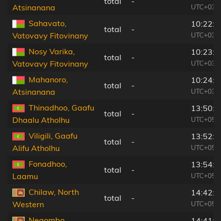
total
-
UTC+03:
Atsinanana
Sahavato,
10:22:5
total
-
UTC+03:
Vatovavy Fitovinany
Nosy Varika,
10:23:1
total
-
UTC+03:
Vatovavy Fitovinany
Mahanoro,
10:24:4
total
-
UTC+03:
Atsinanana
Thinadhoo, Gaafu
13:50:5
total
-
UTC+05:
Dhaalu Atholhu
Viligili, Gaafu
13:52:0
total
-
UTC+05:
Alifu Atholhu
Fonadhoo,
13:54:0
total
-
UTC+05:
Laamu
Chilaw, North
14:42:1
total
-
UTC+05:
Western
Negombo,
14:41:4