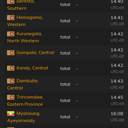
Bentota,
14:40:5
total
-
UTC+05:
Southern
Homagama,
14:41:2
total
-
UTC+05:
Western
Kurunegala,
14:42:5
total
-
UTC+05:
North Western
14:42:4
Gampola, Central
total
-
UTC+05:
14:42:5
Kandy, Central
total
-
UTC+05:
Dambulla,
14:43:4
total
-
UTC+05:
Central
Trincomalee,
14:45:2
total
-
UTC+05:
Eastern Province
Myanaung,
16:08:4
total
-
UTC+06:
Ayeyarwady