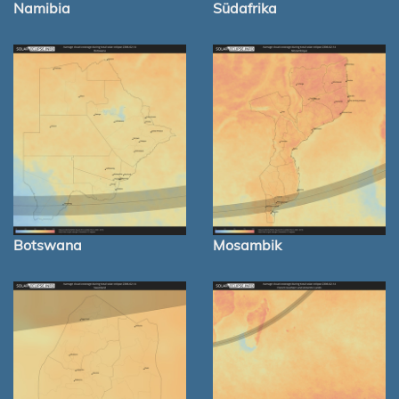
Namibia
Südafrika
Botswana
Mosambik