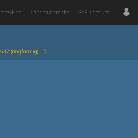
roszyklen
Länderübersicht
SoFi Logbuch
2537
(ringförmig)