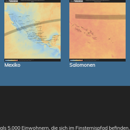
Mexiko
Salomonen
als 5.000 Einwohnern, die sich im Finsternispfad befinden