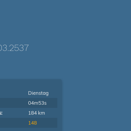
3.2537
Dienstag
04m53s
s:
184 km
148