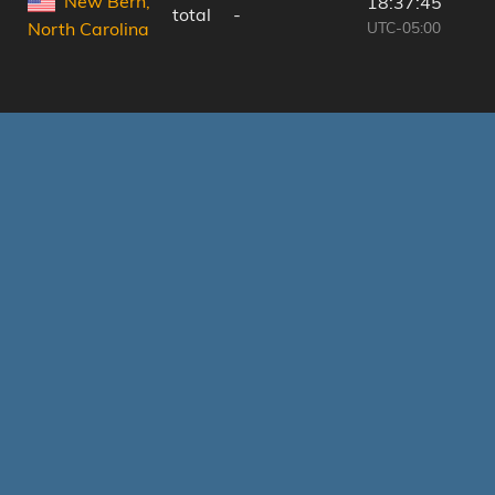
New Bern,
18:37:45
total
-
UTC-05:00
North Carolina