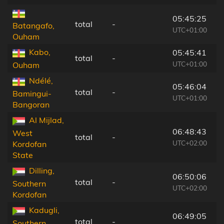
05:45:25
total
-
Batangafo,
UTC+01:00
Ouham
Kabo,
05:45:41
total
-
UTC+01:00
Ouham
Ndélé,
05:46:04
total
-
Bamingui-
UTC+01:00
Bangoran
Al Mijlad,
06:48:43
West
total
-
UTC+02:00
Kordofan
State
Dilling,
06:50:06
total
-
Southern
UTC+02:00
Kordofan
Kadugli,
06:49:05
total
-
Southern