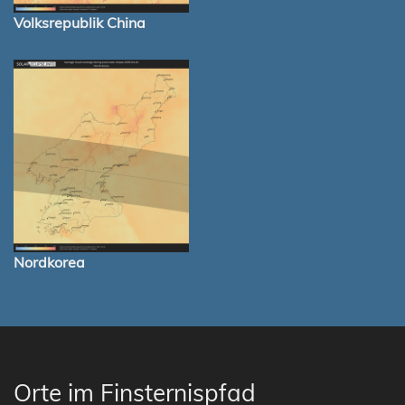
Volksrepublik China
Nordkorea
Orte im Finsternispfad