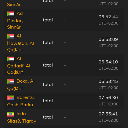
total
-
UTC+02:00
Sinnār
Ad
06:52:44
total
-
Dindar,
UTC+02:00
Sinnār
Al
06:53:09
total
-
Ḩawātah, Al
UTC+02:00
Qaḑārif
Al
06:54:10
total
-
Qadarif, Al
UTC+02:00
Qaḑārif
Doka, Al
06:53:45
total
-
UTC+02:00
Qaḑārif
Barentu,
07:56:30
total
-
UTC+03:00
Gash-Barka
Inda
07:55:41
total
-
UTC+03:00
Silasē, Tigray